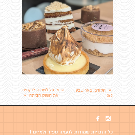
«
הבא
: סל לשבת- לוקחים
הקודם
: באר שבע
»
360
את השוק הביתה


כל הזכויות שמורות לנעמה ספיר ולמיזם I