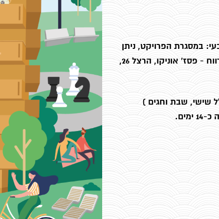
: במסגרת הפרויקט, ניתן
למסגר את כל הפוסטרים ב15% הנחה, אצל יהודה רווח - פסז' אוניקו, הרצל 26,
מים.